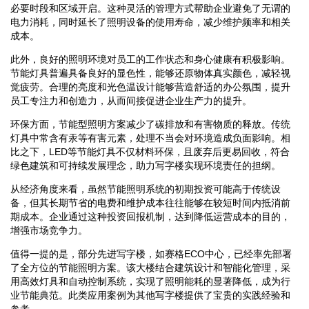
必要时段和区域开启。这种灵活的管理方式帮助企业避免了无谓的
电力消耗，同时延长了照明设备的使用寿命，减少维护频率和相关
成本。
此外，良好的照明环境对员工的工作状态和身心健康有积极影响。
节能灯具普遍具备良好的显色性，能够还原物体真实颜色，减轻视
觉疲劳。合理的亮度和光色温设计能够营造舒适的办公氛围，提升
员工专注力和创造力，从而间接促进企业生产力的提升。
环保方面，节能型照明方案减少了碳排放和有害物质的释放。传统
灯具中常含有汞等有害元素，处理不当会对环境造成负面影响。相
比之下，LED等节能灯具不仅材料环保，且废弃后更易回收，符合
绿色建筑和可持续发展理念，助力写字楼实现环境责任的担纲。
从经济角度来看，虽然节能照明系统的初期投资可能高于传统设
备，但其长期节省的电费和维护成本往往能够在较短时间内抵消前
期成本。企业通过这种投资回报机制，达到降低运营成本的目的，
增强市场竞争力。
值得一提的是，部分先进写字楼，如赛格ECO中心，已经率先部署
了全方位的节能照明方案。该大楼结合建筑设计和智能化管理，采
用高效灯具和自动控制系统，实现了照明能耗的显著降低，成为行
业节能典范。此类应用案例为其他写字楼提供了宝贵的实践经验和
参考。